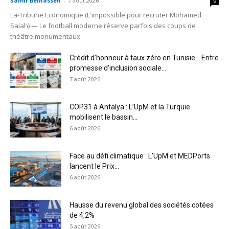
Samir Belhassen
-
7 août 2026
0
La-Tribune Economique (L'impossible pour recruter Mohamed
Salah) — Le football moderne réserve parfois des coups de
théâtre monumentaux
Crédit d’honneur à taux zéro en Tunisie… Entre
promesse d’inclusion sociale...
7 août 2026
COP31 à Antalya : L’UpM et la Turquie
mobilisent le bassin...
6 août 2026
Face au défi climatique : L’UpM et MEDPorts
lancent le Prix...
6 août 2026
Hausse du revenu global des sociétés cotées
de 4,2%
5 août 2026