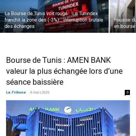
La Bourse de Tunis voit rouge : Le Tunindex
franchit la zone des (-3%)… Interruption brutale
Hausse du
des échanges
en bourse
Bourse de Tunis : AMEN BANK
valeur la plus échangée lors d’une
séance baissière
La-Tribune
-
4 mars 2026
0