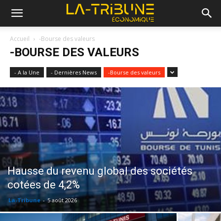
Accueil
-Bourse des valeurs
-BOURSE DES VALEURS
- A la Une
- Dernières News
-Bourse des valeurs
Hausse du revenu global des sociétés
cotées de 4,2%
La-Tribune
-
5 août 2026