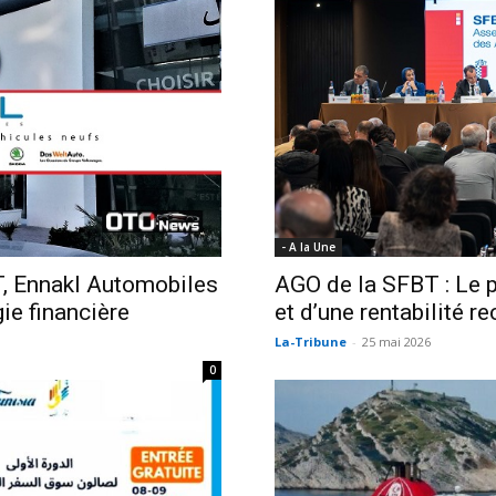
- A la Une
T, Ennakl Automobiles
AGO de la SFBT : Le pa
gie financière
et d’une rentabilité r
La-Tribune
-
25 mai 2026
0