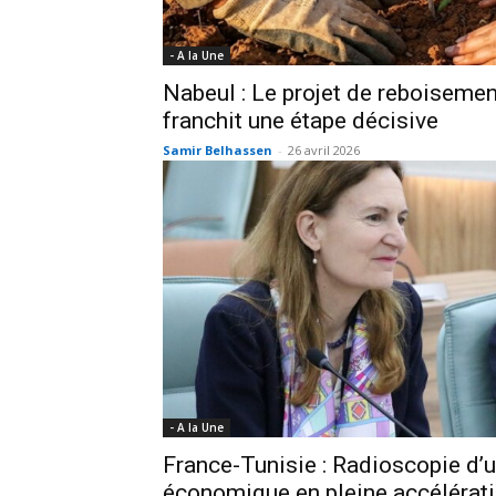
- A la Une
Nabeul : Le projet de reboiseme
franchit une étape décisive
Samir Belhassen
-
26 avril 2026
- A la Une
France-Tunisie : Radioscopie d’u
économique en pleine accélérat