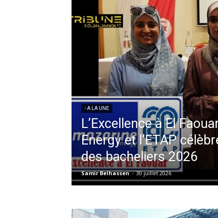
- A LA UNE
L’Excellence à El Faoua
Energy et l’ETAP célèbre
des bacheliers 2026
Samir Belhassen
-
30 juillet 2026