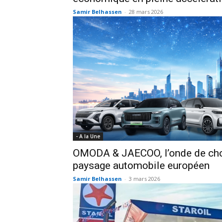
Samir Belhassen
-
28 mars 2026
- A la Une
OMODA & JAECOO, l’onde de choc
paysage automobile européen
Samir Belhassen
-
3 mars 2026