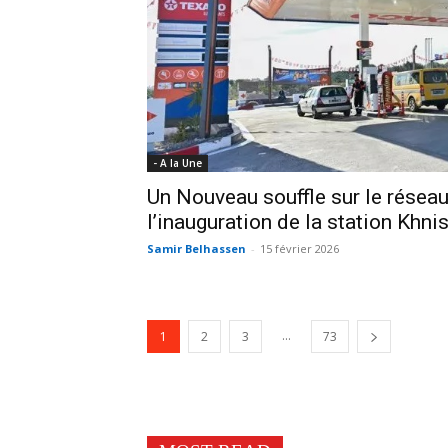
- A la Une
Un Nouveau souffle sur le résea
l’inauguration de la station Khni
Samir Belhassen
-
15 février 2026
...
1
2
3
73