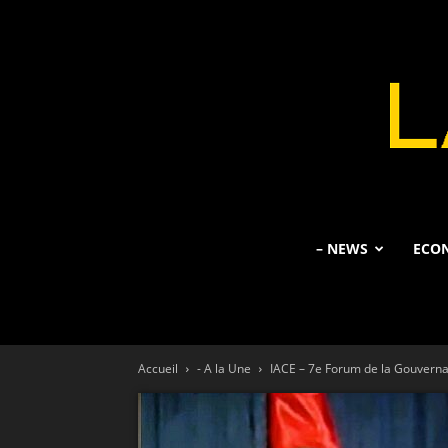
– NEWS
ECO
Accueil
- A la Une
IACE – 7e Forum de la Gouverna