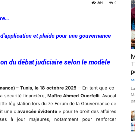
864
0
ère…
d’application et plaide pour une gouvernance
M
on du débat judiciaire selon le modèle
T
p
Sa
nance) – Tunis, le 18 octobre 2025
– En tant que co-
La
Mo
a sécurité financière,
Maître Ahmed Ouerfelli
, Avocat
pa
 cette législation lors du 7e Forum de la Gouvernance de
ait une «
avancée évidente
» pour le droit des affaires
mises à jour majeures, notamment pour renforcer