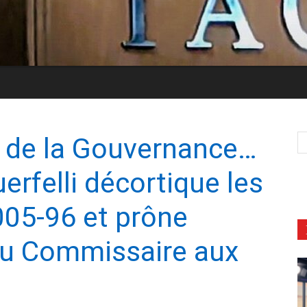
 de la Gouvernance…
rfelli décortique les
2005-96 et prône
du Commissaire aux