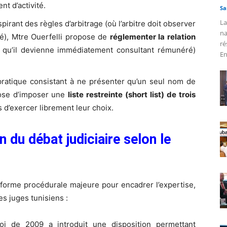
t d’activité.
Sa
La
pirant des règles d’arbitrage (où l’arbitre doit observer
na
té), Mtre Ouerfelli propose de
réglementer la relation
ré
 qu’il devienne immédiatement consultant rémunéré)
En
pratique consistant à ne présenter qu’un seul nom de
pose d’imposer une
liste restreinte (short list) de trois
 d’exercer librement leur choix.
n du débat judiciaire selon le
éforme procédurale majeure pour encadrer l’expertise,
es juges tunisiens :
i de 2009 a introduit une disposition permettant