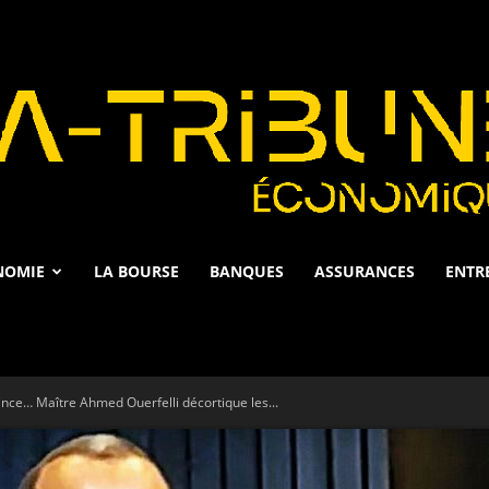
NOMIE
LA BOURSE
BANQUES
ASSURANCES
ENTR
La
nce… Maître Ahmed Ouerfelli décortique les...
Tribune