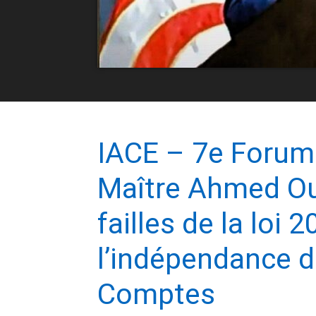
IACE – 7e Forum
Maître Ahmed Oue
failles de la loi 
l’indépendance 
Comptes