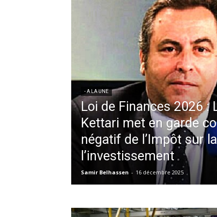
- A LA UNE
Loi de Finances 2026 :
Kettari met en garde co
négatif de l’Impôt sur l
l’investissement
Samir Belhassen
-
16 décembre 2025