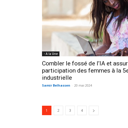
- A la Une
Combler le fossé de l’IA et assur
participation des femmes à la 5e
industrielle
Samir Belhassen
-
20 mai 2024
1
2
3
4