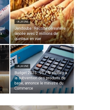
- A LA UNE
égal
Jendouba : Récolte céréalière
ux
lancée avec 2 millions de
quintaux en vue
- A LA UNE
Budget 2025 : 95,7 % alloués à
la subvention des produits de
base, annonce le ministre du
Commerce