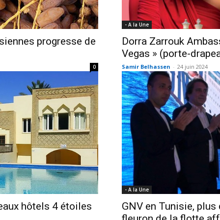
- A la Une
isiennes progresse de
Dorra Zarrouk Ambass
Vegas » (porte-drapea
Samir Belhassen
-
24 juin 2024
0
- A la Une
aux hôtels 4 étoiles
GNV en Tunisie, plus
fleuron de la flotte a