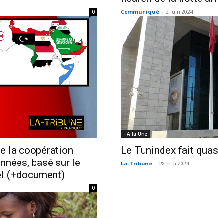
Communiqué
-
2 juin 2024
0
- A la Une
e la coopération
Le Tunindex fait qua
années, basé sur le
La-Tribune
-
28 mai 2024
el (+document)
0