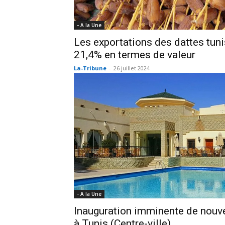
- A la Une
Les exportations des dattes tun
21,4% en termes de valeur
La-Tribune
-
26 juillet 2024
- A la Une
Inauguration imminente de nouve
à Tunis (Centre-ville)