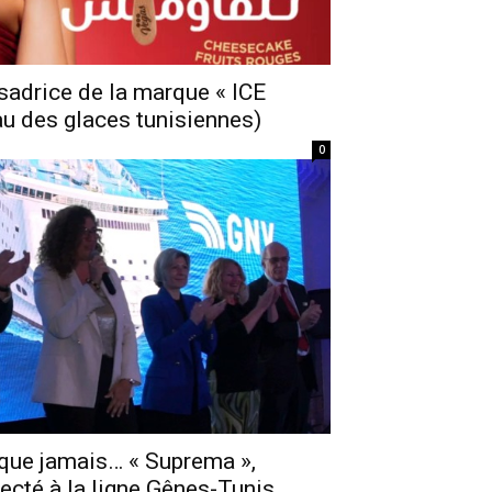
adrice de la marque « ICE
u des glaces tunisiennes)
0
 que jamais… « Suprema »,
ffecté à la ligne Gênes-Tunis