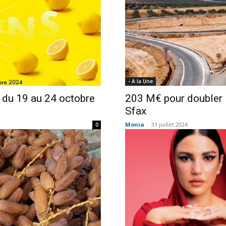
- A la Une
 du 19 au 24 octobre
203 M€ pour doubler 
Sfax
Monia
-
31 juillet 2024
0