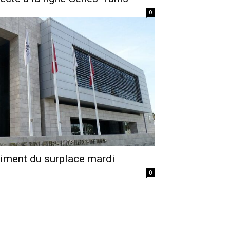
0
siment du surplace mardi
0