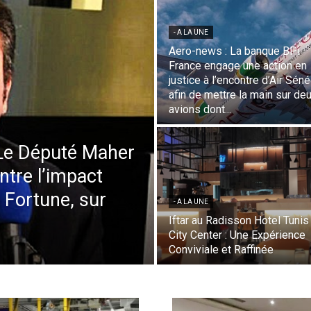
- A LA UNE
Aero-news : La banque BPi
France engage une action en
Economique
justice à l’encontre d’Air Sén
afin de mettre la main sur de
avions dont...
 Le Député Maher
ntre l’impact
a Fortune, sur
- A LA UNE
Iftar au Radisson Hotel Tunis
City Center : Une Expérience
Conviviale et Raffinée