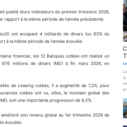
t publié leurs indicateurs du premier trimestre 2026,
par rapport à la même période de l’année précédente.
ex20 ont accaparé 4 milliards de dinars (ou 63% du
ort à la même période de l’année écoulée.
C
T
maine financier, les 12 Banques cotées ont réalisé un
 876 millions de dinars (MD) à fin mars 2026, en
La
La
la
en
iétés de Leasing cotées, il a augmenté de 7,2%, pour
pr
urances cotées ont vu, elles, le montant global des
MD, soit une importante progression de 8,3%.
 amélioré son revenu global au 1er trimestre 2026 de
ée écoulée.