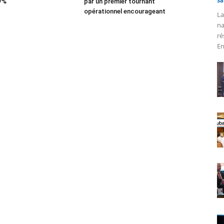
Sa
 7%
par un premier tournant
opérationnel encourageant
La
na
ré
En