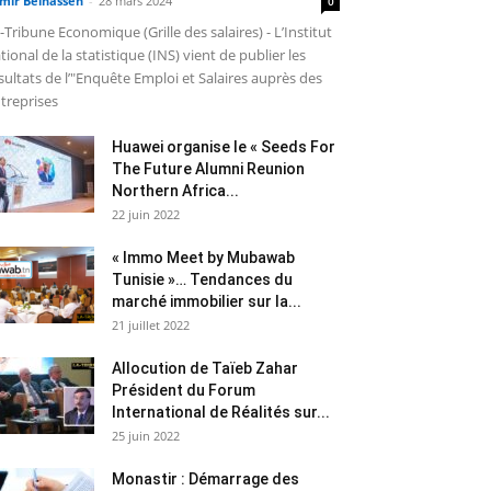
mir Belhassen
-
28 mars 2024
0
-Tribune Economique (Grille des salaires) - L’Institut
tional de la statistique (INS) vient de publier les
sultats de l’"Enquête Emploi et Salaires auprès des
treprises
Huawei organise le « Seeds For
The Future Alumni Reunion
Northern Africa...
22 juin 2022
« Immo Meet by Mubawab
Tunisie »… Tendances du
marché immobilier sur la...
21 juillet 2022
Allocution de Taïeb Zahar
Président du Forum
International de Réalités sur...
25 juin 2022
Monastir : Démarrage des