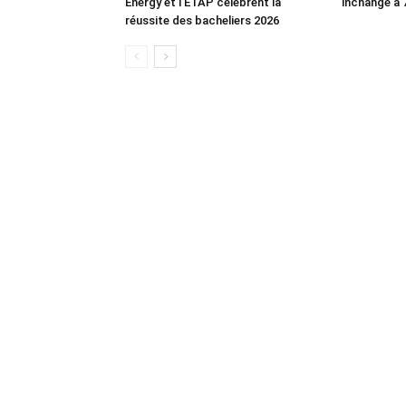
Energy et l’ETAP célèbrent la
inchangé à
réussite des bacheliers 2026