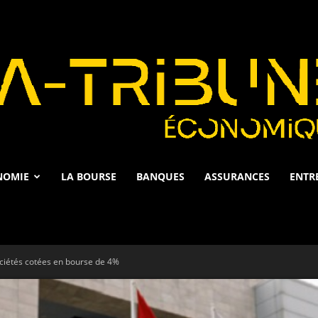
NOMIE
LA BOURSE
BANQUES
ASSURANCES
ENTR
La
ciétés cotées en bourse de 4%
Tribune