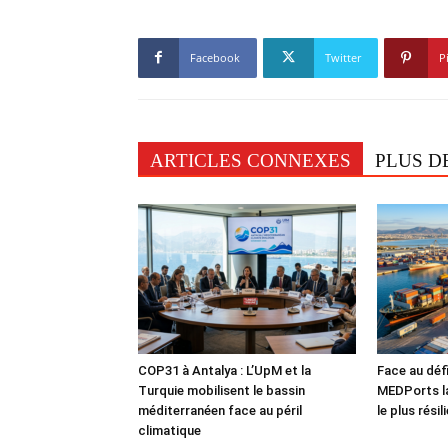
Facebook
Twitter
P
ARTICLES CONNEXES
PLUS D
COP31 à Antalya : L’UpM et la
Face au défi
Turquie mobilisent le bassin
MEDPorts la
méditerranéen face au péril
le plus rési
climatique