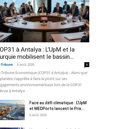
OP31 à Antalya : L’UpM et la
urquie mobilisent le bassin...
-Tribune
-
6 août 2026
0
-Tribune Economique (COP31 à Antalya) - Alors que
 planète s’apprête à faire le point sur ses
gagements environnementaux lors de la COP31
évue à Antalya
Face au défi climatique : L’UpM
et MEDPorts lancent le Prix...
6 août 2026