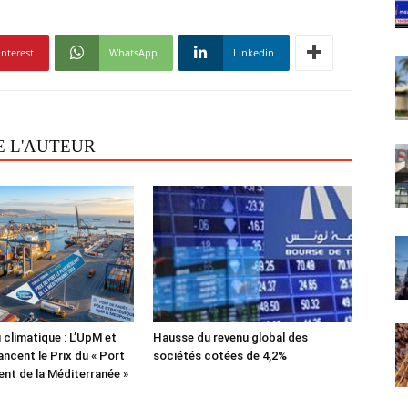
interest
WhatsApp
Linkedin
E L'AUTEUR
 climatique : L’UpM et
Hausse du revenu global des
ncent le Prix du « Port
sociétés cotées de 4,2%
lient de la Méditerranée »