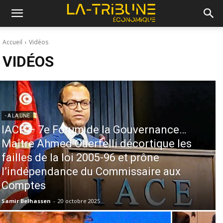
Accueil
Vidéos
VIDÉOS
- A LA UNE
IACE – 7e Forum de la Gouvernance…
Maître Ahmed Ouerfelli décortique les
failles de la loi 2005-96 et prône
l’indépendance du Commissaire aux
Comptes
Samir Belhassen
-
20 octobre 2025