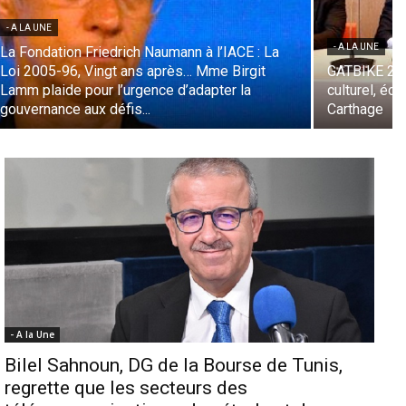
- A LA UNE
- A LA UNE
La Fondation Friedrich Naumann à l’IACE : La
Loi 2005-96, Vingt ans après… Mme Birgit
GATBIKE 202
Lamm plaide pour l’urgence d’adapter la
culturel, éc
gouvernance aux défis...
Carthage
- A la Une
Bilel Sahnoun, DG de la Bourse de Tunis,
regrette que les secteurs des