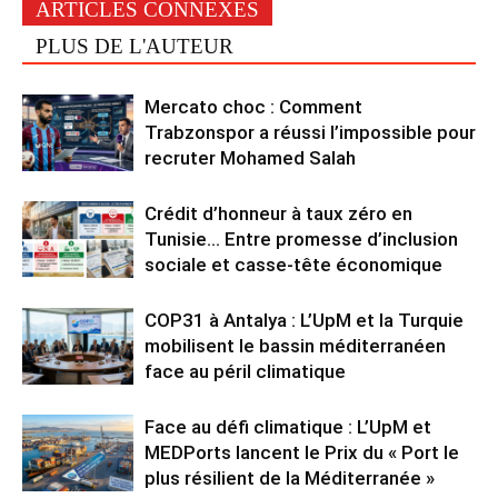
ARTICLES CONNEXES
PLUS DE L'AUTEUR
Mercato choc : Comment
Trabzonspor a réussi l’impossible pour
recruter Mohamed Salah
Crédit d’honneur à taux zéro en
Tunisie… Entre promesse d’inclusion
sociale et casse-tête économique
COP31 à Antalya : L’UpM et la Turquie
mobilisent le bassin méditerranéen
face au péril climatique
Face au défi climatique : L’UpM et
MEDPorts lancent le Prix du « Port le
plus résilient de la Méditerranée »