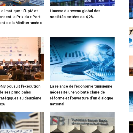
 climatique : L’UpM et
Hausse du revenu global des
ncent le Prix du « Port
sociétés cotées de 4,2%
lient de la Méditerranée »
NB pousuit l’exécution
La relance de l’économie tunisienne
de ses principales
nécessite une volonté claire de
tratégiques au deuxième
réforme et l’ouverture d’un dialogue
026
national