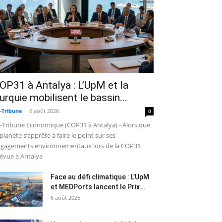
OP31 à Antalya : L’UpM et la
urquie mobilisent le bassin...
-Tribune
-
6 août 2026
0
-Tribune Economique (COP31 à Antalya) - Alors que
 planète s’apprête à faire le point sur ses
gagements environnementaux lors de la COP31
évue à Antalya
Face au défi climatique : L’UpM
et MEDPorts lancent le Prix...
6 août 2026