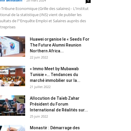
mir Belhassen
-
28 mars 2024
0
-Tribune Economique (Grille des salaires) - L’Institut
tional de la statistique (INS) vient de publier les
sultats de l’"Enquête Emploi et Salaires auprès des
treprises
Huawei organise le « Seeds For
The Future Alumni Reunion
Northern Africa...
22 juin 2022
« Immo Meet by Mubawab
Tunisie »… Tendances du
marché immobilier sur la...
21 juillet 2022
Allocution de Taïeb Zahar
Président du Forum
International de Réalités sur...
25 juin 2022
Monastir : Démarrage des