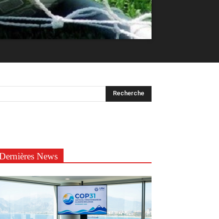
Dernières News
ortive de Tunis
aura une grosse somme
anciens joueurs ou à d’autres équipes.