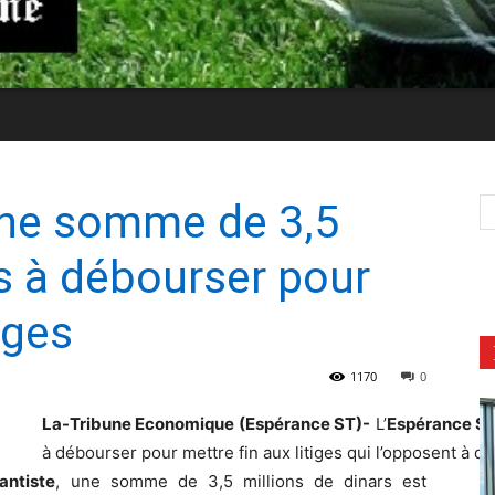
une somme de 3,5
rs à débourser pour
iges
1170
0
La-Tribune Economique (Espérance ST)-
L’
Espérance Sp
à débourser pour mettre fin aux litiges qui l’opposent à d’
antiste
, une somme de 3,5 millions de dinars est