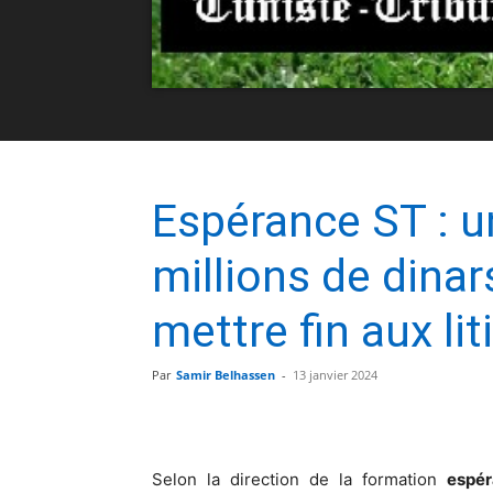
Espérance ST : 
millions de dina
mettre fin aux lit
Par
Samir Belhassen
-
13 janvier 2024
Selon la direction de la formation
espér