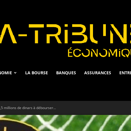
NOMIE
LA BOURSE
BANQUES
ASSURANCES
ENTR
La
 millions de dinars à débourser...
Tribune