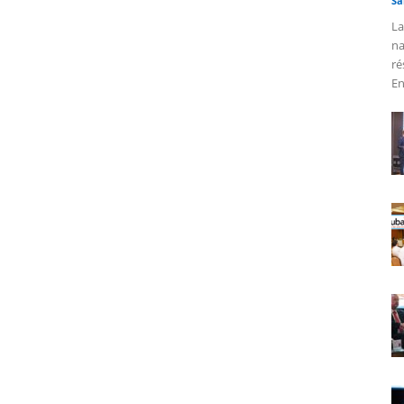
Sa
La
na
ré
En