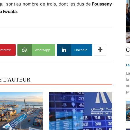
qui sont au nombre de trois, dont les dus de
Fousseny
o Iwuala
.
C
interest
WhatsApp
Linkedin
T
La
La
E L'AUTEUR
la
en
pr