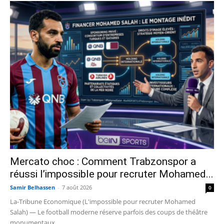
Mercato choc : Comment Trabzonspor a
réussi l’impossible pour recruter Mohamed...
Samir Belhassen
-
7 août 2026
0
La-Tribune Economique (L'impossible pour recruter Mohamed
Salah) — Le football moderne réserve parfois des coups de théâtre
monumentaux