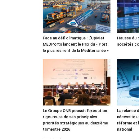
Face au défi climatique : L’UpM et
Hausse du r
MEDPorts lancent le Prix du « Port
sociétés co
le plus résilient de la Méditerranée »
Le Groupe QNB pousuit l’exécution
La relance 
rigoureuse de ses principales
nécessite u
priorités stratégiques au deuxième
réforme et l
trimestre 2026
national