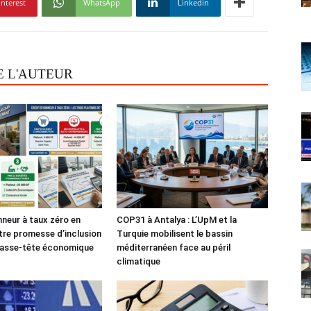
interest
WhatsApp
Linkedin
E L'AUTEUR
nneur à taux zéro en
COP31 à Antalya : L’UpM et la
tre promesse d’inclusion
Turquie mobilisent le bassin
casse-tête économique
méditerranéen face au péril
climatique