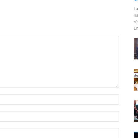
La
na
ré
En