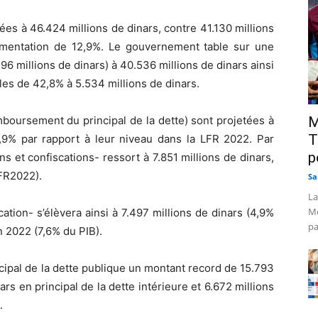
ées à 46.424 millions de dinars, contre 41.130 millions
gmentation de 12,9%. Le gouvernement table sur une
6 millions de dinars) à 40.536 millions de dinars ainsi
es de 42,8% à 5.534 millions de dinars.
boursement du principal de la dette) sont projetées à
M
T
,9% par rapport à leur niveau dans la LFR 2022. Par
p
s et confiscations- ressort à 7.851 millions de dinars,
LFR2022).
Sa
La
Mo
ation- s’élèvera ainsi à 7.497 millions de dinars (4,9%
pa
n 2022 (7,6% du PIB).
ncipal de la dette publique un montant record de 15.793
ars en principal de la dette intérieure et 6.672 millions
.