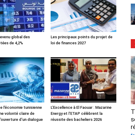
evenu global des
Les principaux points du projet de
tées de 4,2%
loi de finances 2027
de l’économie tunisienne
L’Excellence à El Faouar : Mazarine
T
ne volonté claire de
Energy et l’ETAP célèbrent la
s
’ouverture d’un dialogue
réussite des bacheliers 2026
r
Sa