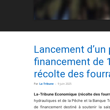
Lancement d’un
financement de 1
récolte des four
Par
La-Tribune
-
9 juin 2025
La-Tribune Economique (récolte des four
hydrauliques et de la Pêche et la Banque 
de financement destiné à soutenir la sai