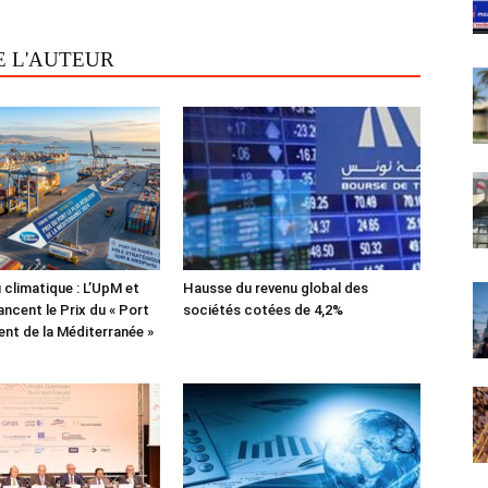
E L'AUTEUR
 climatique : L’UpM et
Hausse du revenu global des
ncent le Prix du « Port
sociétés cotées de 4,2%
lient de la Méditerranée »