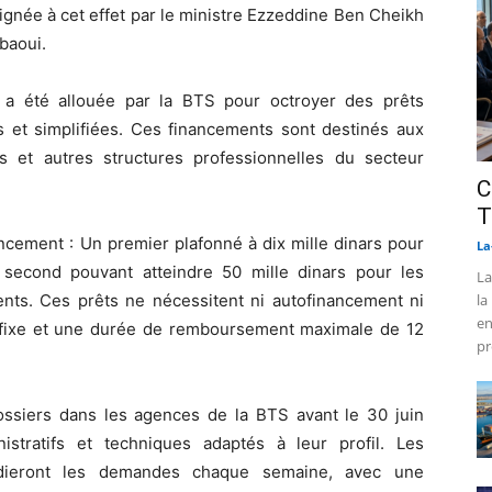
ignée à cet effet par le ministre Ezzeddine Ben Cheikh
ebaoui.
 a été allouée par la BTS pour octroyer des prêts
s et simplifiées. Ces financements sont destinés aux
es et autres structures professionnelles du secteur
C
T
cement : Un premier plafonné à dix mille dinars pour
La
n second pouvant atteindre 50 mille dinars pour les
La
ents. Ces prêts ne nécessitent ni autofinancement ni
la
en
êt fixe et une durée de remboursement maximale de 12
pr
ssiers dans les agences de la BTS avant le 30 juin
tratifs et techniques adaptés à leur profil. Les
udieront les demandes chaque semaine, avec une