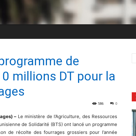
 programme de
0 millions DT pour la
rages
586
0
rages) –
Le ministère de l’Agriculture, des Ressources
Tunisienne de Solidarité (BTS) ont lancé un programme
son de récolte des fourrages grossiers pour l’année