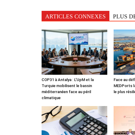
ARTICLES CONNEXES
PLUS D
COP31 à Antalya : L’UpM et la
Face au défi
Turquie mobilisent le bassin
MEDPorts la
méditerranéen face au péril
le plus rési
climatique