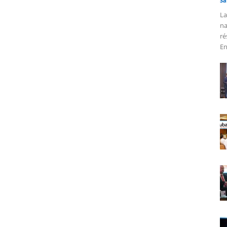
Sa
La
na
ré
En