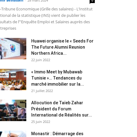
mir Belhassen
-
28 mars 2024
0
-Tribune Economique (Grille des salaires) - L’Institut
tional de la statistique (INS) vient de publier les
sultats de l’"Enquête Emploi et Salaires auprès des
treprises
Huawei organise le « Seeds For
The Future Alumni Reunion
Northern Africa...
22 juin 2022
« Immo Meet by Mubawab
Tunisie »… Tendances du
marché immobilier sur la...
21 juillet 2022
Allocution de Taïeb Zahar
Président du Forum
International de Réalités sur...
25 juin 2022
Monastir : Démarrage des