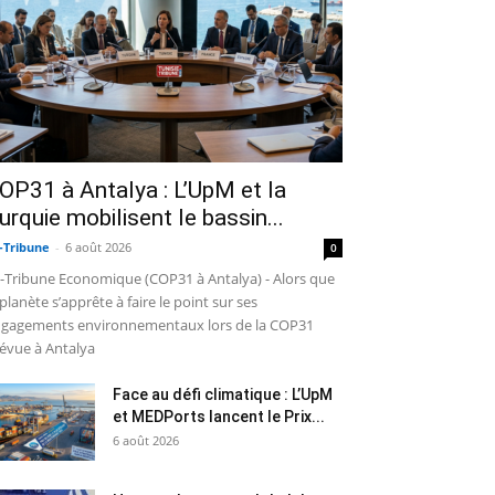
OP31 à Antalya : L’UpM et la
urquie mobilisent le bassin...
-Tribune
-
6 août 2026
0
-Tribune Economique (COP31 à Antalya) - Alors que
 planète s’apprête à faire le point sur ses
gagements environnementaux lors de la COP31
évue à Antalya
Face au défi climatique : L’UpM
et MEDPorts lancent le Prix...
6 août 2026