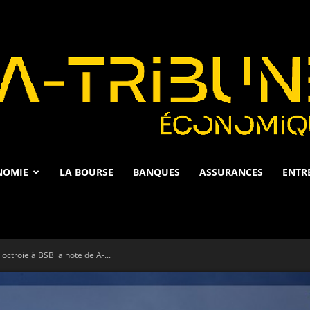
NOMIE
LA BOURSE
BANQUES
ASSURANCES
ENTR
La
octroie à BSB la note de A-...
Tribune