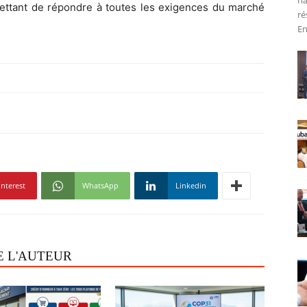
na
rmettant de répondre à toutes les exigences du marché
ré
En
interest
WhatsApp
Linkedin
E L'AUTEUR