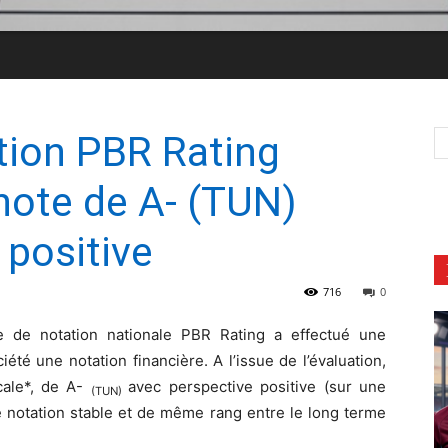
tion PBR Rating
 note de A- (TUN)
 positive
716
0
e de notation nationale PBR Rating a effectué une
iété une notation financière. A l’issue de l’évaluation,
ocale*, de A-
avec perspective positive (sur une
(TUN)
e notation stable et de même rang entre le long terme