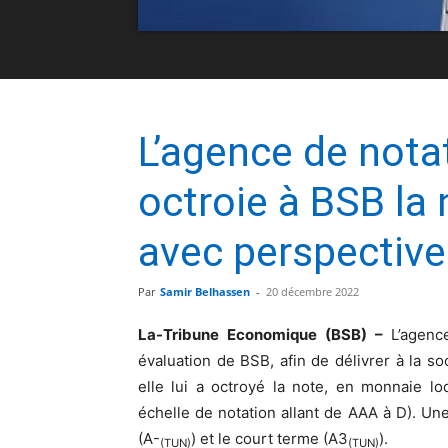
L’agence de nota
octroie à BSB la
avec perspective
Par
Samir Belhassen
-
20 décembre 2022
La-Tribune Economique (BSB) –
L’agenc
évaluation de BSB, afin de délivrer à la soc
elle lui a octroyé la note, en monnaie l
échelle de notation allant de AAA à D). Un
(A-
) et le court terme (A3
).
(TUN)
(TUN)