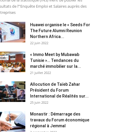
tional de la statistique (INS) vient de publier les
sultats de l’"Enquête Emploi et Salaires auprès des
treprises
Huawei organise le « Seeds For
The Future Alumni Reunion
Northern Africa...
22 juin 2022
« Immo Meet by Mubawab
Tunisie »… Tendances du
marché immobilier sur la...
21 juillet 2022
Allocution de Taïeb Zahar
Président du Forum
International de Réalités sur...
25 juin 2022
Monastir : Démarrage des
travaux du Forum économique
régional à Jemmal