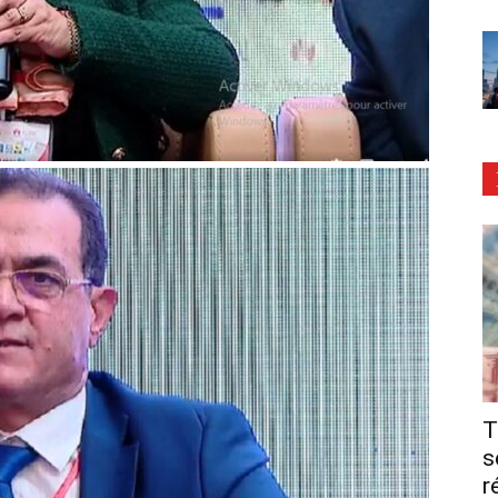
T
s
r