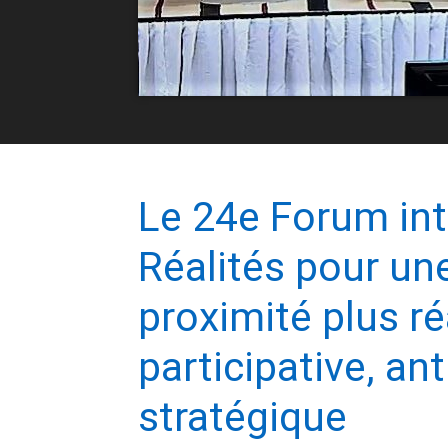
Le 24e Forum int
Réalités pour u
proximité plus réa
participative, ant
stratégique