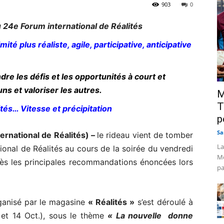
903
0
24e Forum international de Réalités
é plus réaliste, agile, participative, anticipative
dre les défis et les opportunités à court et
uns et valoriser les autres.
M
T
tés… Vitesse et précipitation
p
Sa
rnational de Réalités) –
le rideau vient de tomber
La
ional de Réalités au cours de la soirée du vendredi
Mo
ès les principales recommandations énoncées lors
pa
ganisé par le magasine
« Réalités »
s’est déroulé à
et 14 Oct.), sous le thème
« La nouvelle donne