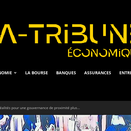
NOMIE
LA BOURSE
BANQUES
ASSURANCES
ENTR
La
éalités pour une gouvernance de proximité plus...
Tribune