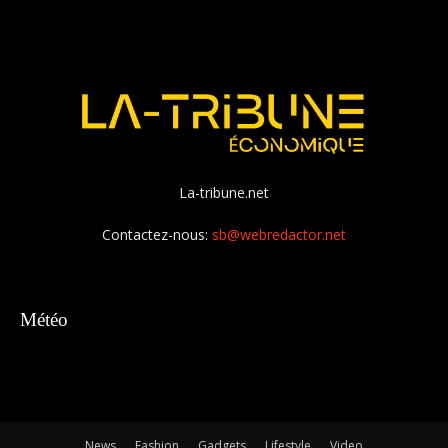
La-tribune.net
Contactez-nous:
sb@webredactor.net
Météo
News
Fashion
Gadgets
Lifestyle
Video