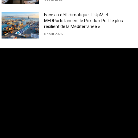
Face au défi climatique : L’UpM et
MEDPorts lancent le Prix du « Port le plus
résilient de la Méditerranée »
6 août 2026