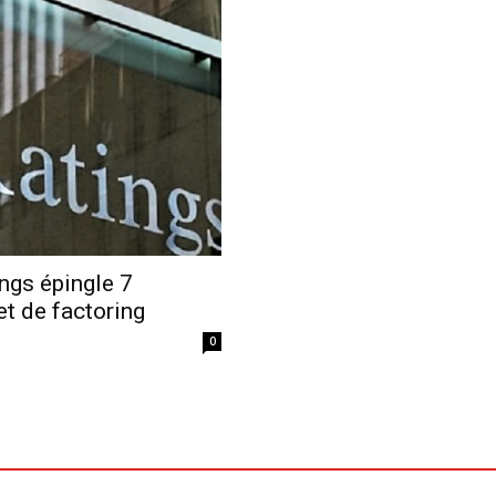
Economique
ings épingle 7
et de factoring
0