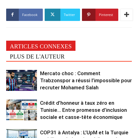
Facebook
Twitter
Pinterest
ARTICLES CONNEXES
PLUS DE L'AUTEUR
Mercato choc : Comment
Trabzonspor a réussi l’impossible pour
recruter Mohamed Salah
Crédit d’honneur à taux zéro en
Tunisie… Entre promesse d’inclusion
sociale et casse-tête économique
COP31 à Antalya : L’UpM et la Turquie