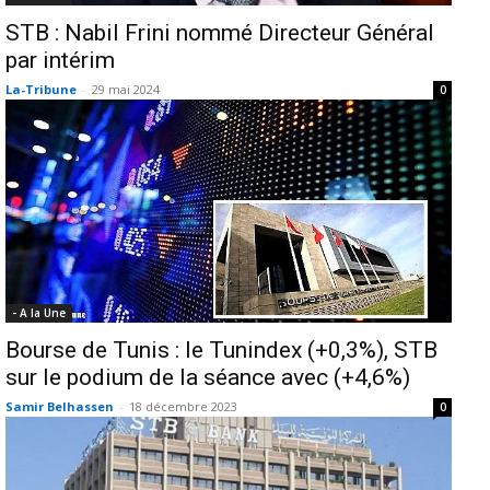
STB : Nabil Frini nommé Directeur Général
par intérim
La-Tribune
-
29 mai 2024
0
- A la Une
Bourse de Tunis : le Tunindex (+0,3%), STB
sur le podium de la séance avec (+4,6%)
Samir Belhassen
-
18 décembre 2023
0