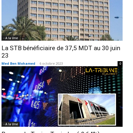
- A la Une
La STB bénéficiaire de 37,5 MDT au 30 juin
23
Med Ben Mohamed
-
6 octobre 2023
0
- A la Une