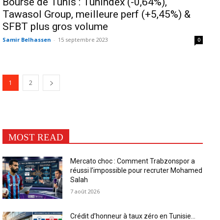
Bourse de Tunis : Tunindex (-0,64%),
Tawasol Group, meilleure perf (+5,45%) &
SFBT plus gros volume
Samir Belhassen
-
15 septembre 2023
0
1
2
MOST READ
Mercato choc : Comment Trabzonspor a
réussi l’impossible pour recruter Mohamed
Salah
7 août 2026
Crédit d’honneur à taux zéro en Tunisie…