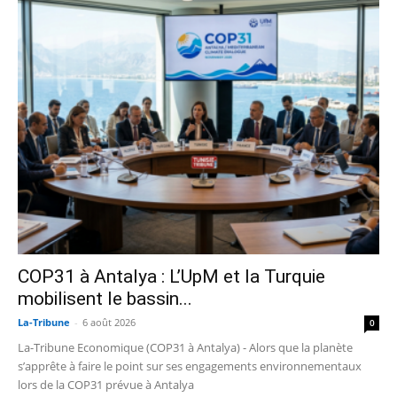
COP31 à Antalya : L’UpM et la Turquie
mobilisent le bassin...
La-Tribune
-
6 août 2026
0
La-Tribune Economique (COP31 à Antalya) - Alors que la planète
s’apprête à faire le point sur ses engagements environnementaux
lors de la COP31 prévue à Antalya