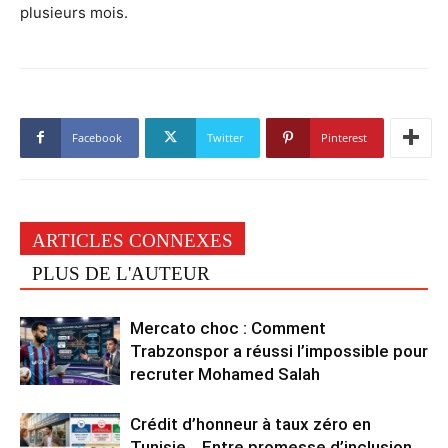
plusieurs mois.
Facebook
Twitter
Pinterest
ARTICLES CONNEXES
PLUS DE L'AUTEUR
Mercato choc : Comment
Trabzonspor a réussi l’impossible pour
recruter Mohamed Salah
Crédit d’honneur à taux zéro en
Tunisie… Entre promesse d’inclusion