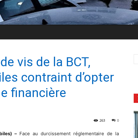
de vis de la BCT,
es contraint d’opter
e financière
263
0
biles) –
Face au durcissement réglementaire de la