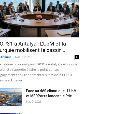
OP31 à Antalya : L’UpM et la
urquie mobilisent le bassin...
-Tribune
-
6 août 2026
0
-Tribune Economique (COP31 à Antalya) - Alors que
 planète s’apprête à faire le point sur ses
gagements environnementaux lors de la COP31
évue à Antalya
Face au défi climatique : L’UpM
et MEDPorts lancent le Prix...
6 août 2026