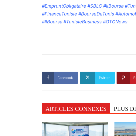
#EmpruntObligataire #SBLC #IlBoursa #Tu
#FinanceTunisie #BourseDeTunis #Automob
#IlBoursa #TunisieBusiness #OTONews
Facebook
Twitter
P
ARTICLES CONNEXES
PLUS D