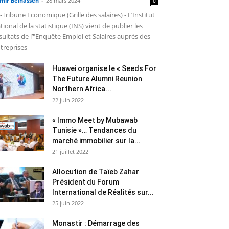
mir Belhassen
-
28 mars 2024
0
-Tribune Economique (Grille des salaires) - L’Institut
tional de la statistique (INS) vient de publier les
sultats de l’"Enquête Emploi et Salaires auprès des
treprises
Huawei organise le « Seeds For
The Future Alumni Reunion
Northern Africa...
22 juin 2022
« Immo Meet by Mubawab
Tunisie »… Tendances du
marché immobilier sur la...
21 juillet 2022
Allocution de Taïeb Zahar
Président du Forum
International de Réalités sur...
25 juin 2022
Monastir : Démarrage des