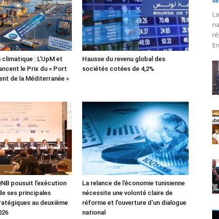
Sa
La
na
ré
En
 climatique : L’UpM et
Hausse du revenu global des
ncent le Prix du « Port
sociétés cotées de 4,2%
lient de la Méditerranée »
NB pousuit l’exécution
La relance de l’économie tunisienne
de ses principales
nécessite une volonté claire de
tratégiques au deuxième
réforme et l’ouverture d’un dialogue
026
national