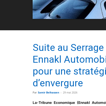
Suite au Serrage 
Ennakl Automobil
pour une stratégi
d’envergure
Par
Samir Belhassen
-
29 mai 2026
La-Tribune Economique (Ennakl Automo