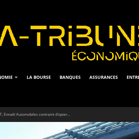
NOMIE
LA BOURSE
BANQUES
ASSURANCES
ENTR
La
T, Ennakl Automobiles contraint d’opter...
Tribune