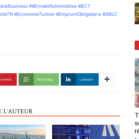
nisieBusiness ##EnnaklAutomobiles #BCT
ileTN #EconomieTunisie #EmpruntObligataire #SBLC
interest
WhatsApp
Linkedin
E L'AUTEUR
T
s
r