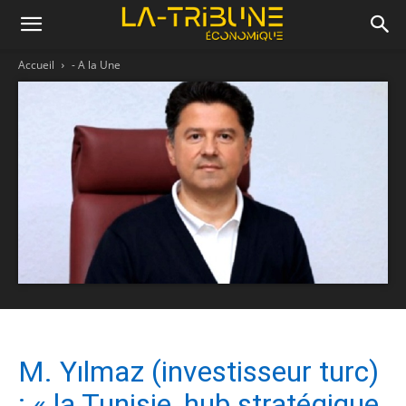
Accueil
- A la Une
M. Yılmaz (investisseur turc)
: « la Tunisie, hub stratégique