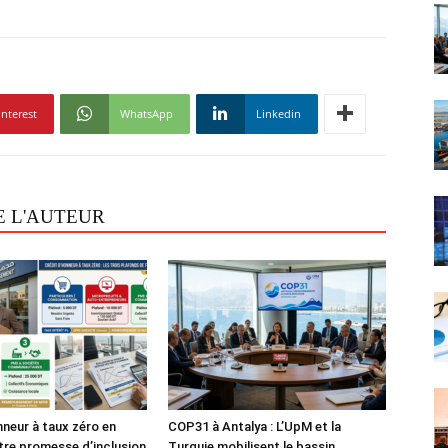
interest
WhatsApp
Linkedin
E L'AUTEUR
nneur à taux zéro en
COP31 à Antalya : L’UpM et la
tre promesse d’inclusion
Turquie mobilisent le bassin