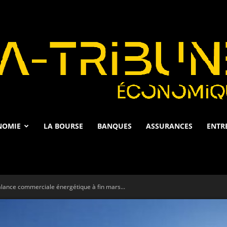
NOMIE
LA BOURSE
BANQUES
ASSURANCES
ENTR
La
 balance commerciale énergétique à fin mars...
Tribune