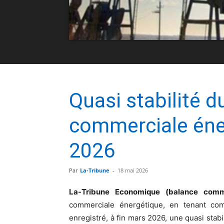
Quasi stabilité d
commerciale éner
2026
Par
La-Tribune
-
18 mai 2026
La-Tribune Economique (balance comm
commerciale énergétique, en tenant co
enregistré, à fin mars 2026, une quasi stabi