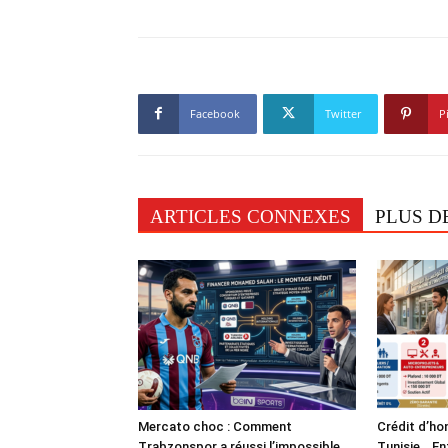
Facebook
Twitter
P
ARTICLES CONNEXES
PLUS D
Mercato choc : Comment
Crédit d’ho
Trabzonspor a réussi l’impossible
Tunisie… En