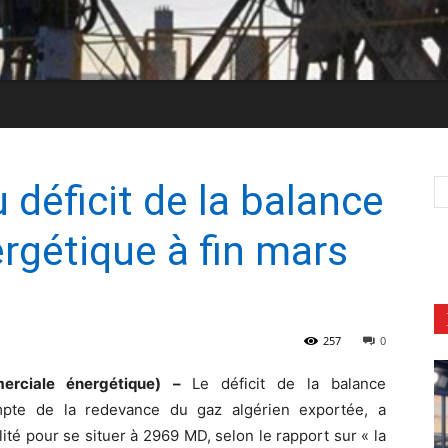
u déficit de la balance
gétique à fin mars
257
0
erciale énergétique) –
Le déficit de la balance
mpte de la redevance du gaz algérien exportée, a
lité pour se situer à 2969 MD, selon le rapport sur « la