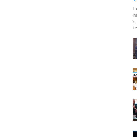
La
na
ré
En