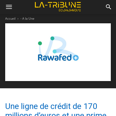
Accueil
- A la Une
Une ligne de crédit de 170
millions d’euros et une prime