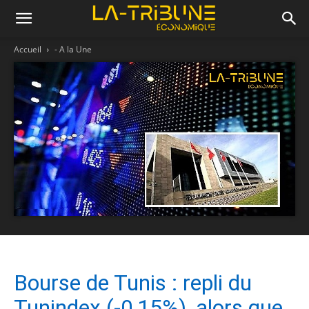
Accueil
- A la Une
Bourse de Tunis : repli du
Tunindex (-0,15%), alors que