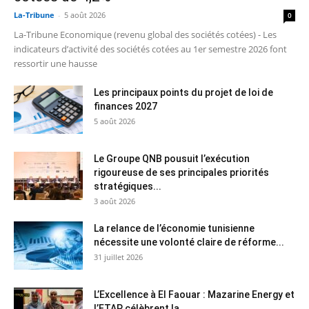
La-Tribune
-
5 août 2026
0
La-Tribune Economique (revenu global des sociétés cotées) - Les
indicateurs d’activité des sociétés cotées au 1er semestre 2026 font
ressortir une hausse
Les principaux points du projet de loi de
finances 2027
5 août 2026
Le Groupe QNB pousuit l’exécution
rigoureuse de ses principales priorités
stratégiques...
3 août 2026
La relance de l’économie tunisienne
nécessite une volonté claire de réforme...
31 juillet 2026
L’Excellence à El Faouar : Mazarine Energy et
l’ETAP célèbrent la...