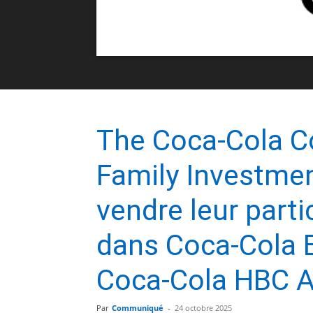
The Coca-Cola C
Family Investme
vendre leur parti
dans Coca-Cola B
Coca-Cola HBC 
Par
Communiqué
-
24 octobre 2025