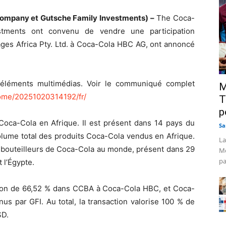
ompany et Gutsche Family Investments) –
The Coca-
tments ont convenu de vendre une participation
ges Africa Pty. Ltd. à Coca-Cola HBC AG, ont annoncé
éléments multimédias. Voir le communiqué complet
M
ome/20251020314192/fr/
T
p
Coca-Cola en Afrique. Il est présent dans 14 pays du
Sa
olume total des produits Coca-Cola vendus en Afrique.
La
mbouteilleurs de Coca-Cola au monde, présent dans 29
Mo
pa
t l’Égypte.
tion de 66,52 % dans CCBA à Coca-Cola HBC, et Coca-
 par GFI. Au total, la transaction valorise 100 % de
SD.