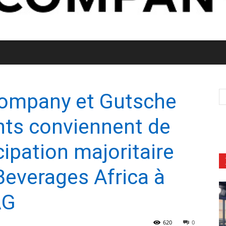
ompany et Gutsche
nts conviennent de
cipation majoritaire
everages Africa à
AG
620
0