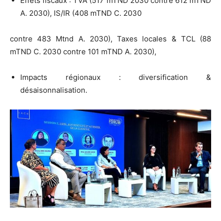
Effets fiscaux : TVA (517 mTND 2030 contre 612 mTND
A. 2030), IS/IR (408 mTND C. 2030
contre 483 Mtnd A. 2030), Taxes locales & TCL (88
mTND C. 2030 contre 101 mTND A. 2030),
Impacts régionaux : diversification &
désaisonnalisation.