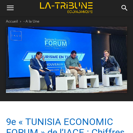
Accueil
- A la Une
9e « TUNISIA ECONOMIC
FORUM » de l’IACE : Chiffres