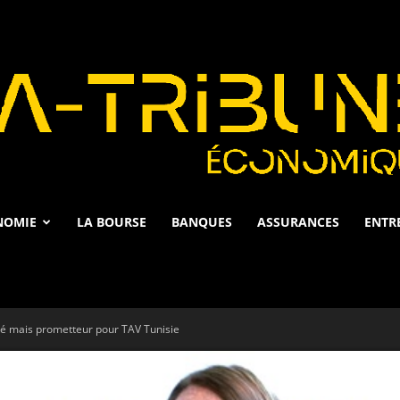
NOMIE
LA BOURSE
BANQUES
ASSURANCES
ENTR
La
sté mais prometteur pour TAV Tunisie
Tribune