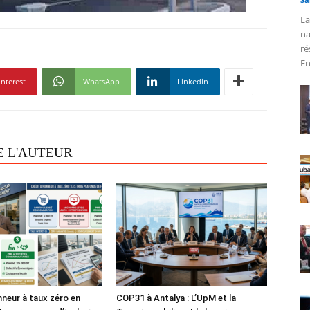
La
na
ré
En
interest
WhatsApp
Linkedin
E L'AUTEUR
nneur à taux zéro en
COP31 à Antalya : L’UpM et la