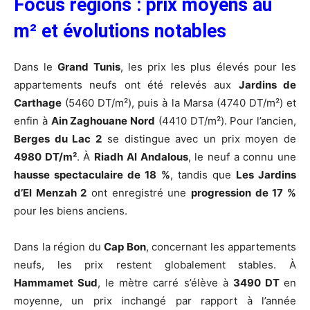
Focus régions : prix moyens au
m² et évolutions notables
Dans le
Grand Tunis
, les prix les plus élevés pour les
appartements neufs ont été relevés aux
Jardins de
Carthage
(5460 DT/m²), puis à la Marsa (4740 DT/m²) et
enfin à
Ain Zaghouane Nord
(4410 DT/m²). Pour l’ancien,
Berges du Lac 2
se distingue avec un prix moyen de
4980 DT/m²
. À
Riadh Al Andalous
, le neuf a connu une
hausse spectaculaire de 18 %
, tandis que
Les Jardins
d’El Menzah 2
ont enregistré une
progression de 17 %
pour les biens anciens.
Dans la région du
Cap Bon
, concernant les appartements
neufs, les prix restent globalement stables. À
Hammamet Sud
, le mètre carré s’élève à
3490 DT
en
moyenne, un prix inchangé par rapport à l’année