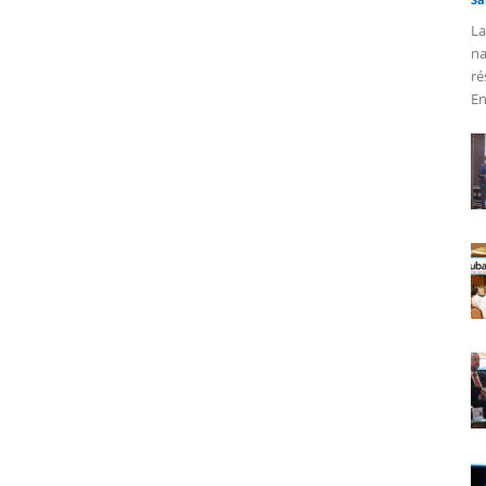
La
na
ré
En