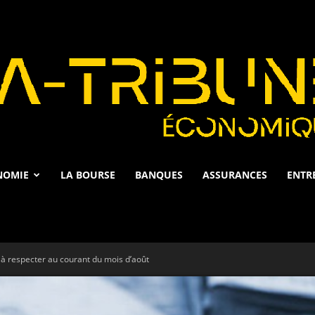
NOMIE
LA BOURSE
BANQUES
ASSURANCES
ENTR
La
à respecter au courant du mois d’août
Tribune