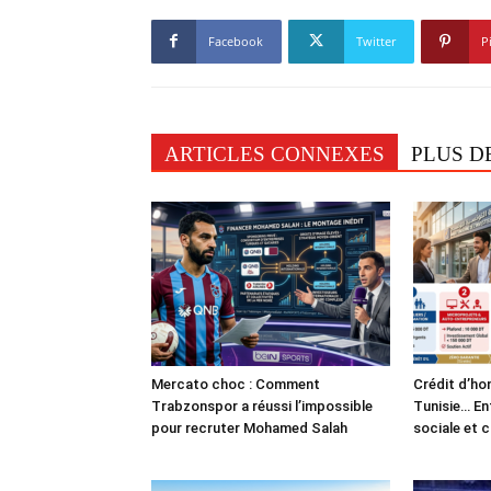
Facebook
Twitter
P
ARTICLES CONNEXES
PLUS D
Mercato choc : Comment
Crédit d’ho
Trabzonspor a réussi l’impossible
Tunisie… En
pour recruter Mohamed Salah
sociale et 