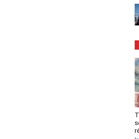
T
s
r
Sa