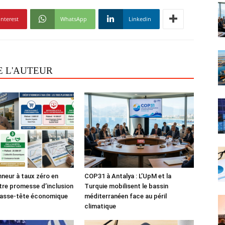
interest
WhatsApp
Linkedin
E L'AUTEUR
nneur à taux zéro en
COP31 à Antalya : L’UpM et la
tre promesse d’inclusion
Turquie mobilisent le bassin
casse-tête économique
méditerranéen face au péril
climatique