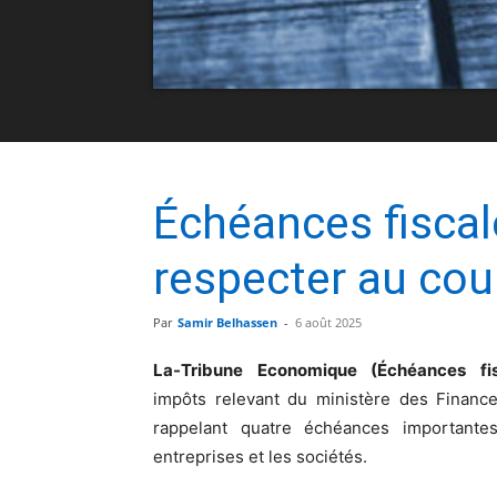
Échéances fiscal
respecter au cou
Par
Samir Belhassen
-
6 août 2025
La-Tribune Economique (Échéances fi
impôts relevant du ministère des Finance
rappelant quatre échéances importante
entreprises et les sociétés.