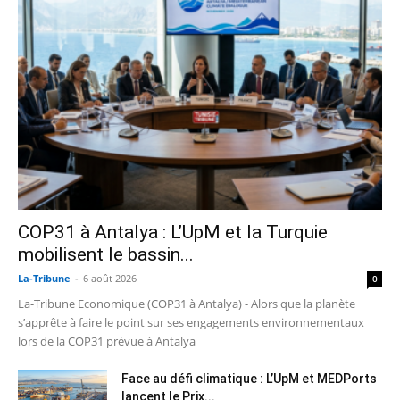
COP31 à Antalya : L’UpM et la Turquie
mobilisent le bassin...
La-Tribune
-
6 août 2026
0
La-Tribune Economique (COP31 à Antalya) - Alors que la planète
s’apprête à faire le point sur ses engagements environnementaux
lors de la COP31 prévue à Antalya
Face au défi climatique : L’UpM et MEDPorts
lancent le Prix...