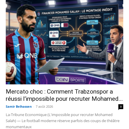
Mercato choc : Comment Trabzonspor a
réussi l’impossible pour recruter Mohamed...
Samir Belhassen
-
7 août 2026
0
La-Tribune Economique (L'impossible pour recruter Mohamed
Salah) — Le football moderne réserve parfois des coups de théâtre
monumentaux