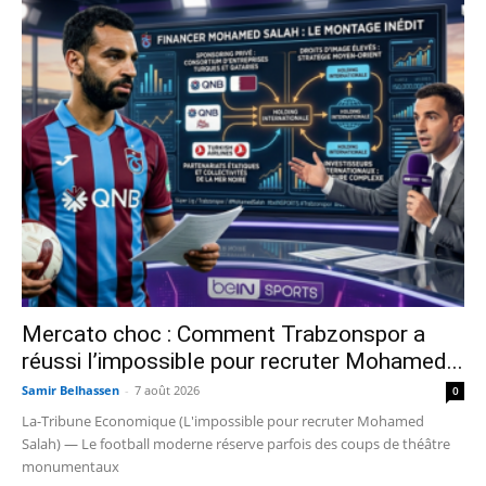
Mercato choc : Comment Trabzonspor a
réussi l’impossible pour recruter Mohamed...
Samir Belhassen
-
7 août 2026
0
La-Tribune Economique (L'impossible pour recruter Mohamed
Salah) — Le football moderne réserve parfois des coups de théâtre
monumentaux