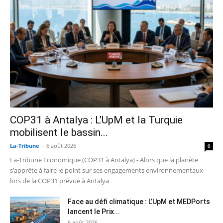
COP31 à Antalya : L’UpM et la Turquie
mobilisent le bassin...
La-Tribune
-
6 août 2026
0
La-Tribune Economique (COP31 à Antalya) - Alors que la planète
s’apprête à faire le point sur ses engagements environnementaux
lors de la COP31 prévue à Antalya
Face au défi climatique : L’UpM et MEDPorts
lancent le Prix...
6 août 2026