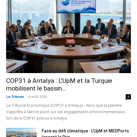
COP31 à Antalya : L’UpM et la Turquie
mobilisent le bassin...
La-Tribune
-
6 août 2026
0
La-Tribune Economique (COP31 à Antalya) - Alors que la planète
s’apprête à faire le point sur ses engagements environnementaux
lors de la COP31 prévue à Antalya
Face au défi climatique : L’UpM et MEDPorts