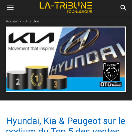
Accueil
- A la Une
Hyundai, Kia & Peugeot sur le
podium du Top 5 des ventes