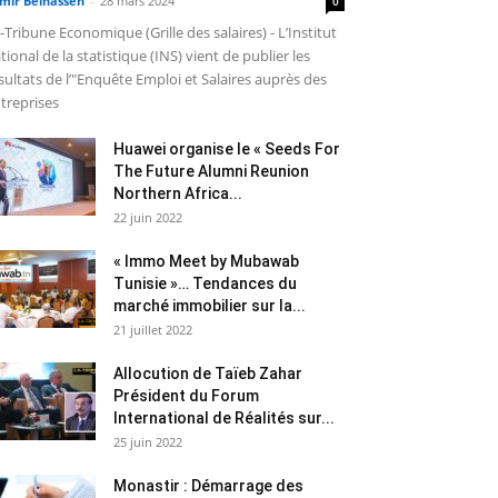
mir Belhassen
-
28 mars 2024
0
-Tribune Economique (Grille des salaires) - L’Institut
tional de la statistique (INS) vient de publier les
sultats de l’"Enquête Emploi et Salaires auprès des
treprises
Huawei organise le « Seeds For
The Future Alumni Reunion
Northern Africa...
22 juin 2022
« Immo Meet by Mubawab
Tunisie »… Tendances du
marché immobilier sur la...
21 juillet 2022
Allocution de Taïeb Zahar
Président du Forum
International de Réalités sur...
25 juin 2022
Monastir : Démarrage des