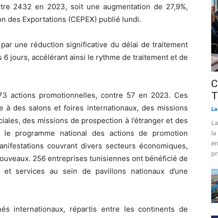
ontre 2432 en 2023, soit une augmentation de 27,9%,
on des Exportations (CEPEX) publié lundi.
ar une réduction significative du délai de traitement
6 jours, accélérant ainsi le rythme de traitement et de
C
T
73 actions promotionnelles, contre 57 en 2023. Ces
nne à des salons et foires internationaux, des missions
La
ales, des missions de prospection à l’étranger et des
La
4, le programme national des actions de promotion
la
en
nifestations couvrant divers secteurs économiques,
pr
nouveaux. 256 entreprises tunisiennes ont bénéficié de
et services au sein de pavillons nationaux d’une
s internationaux, répartis entre les continents de