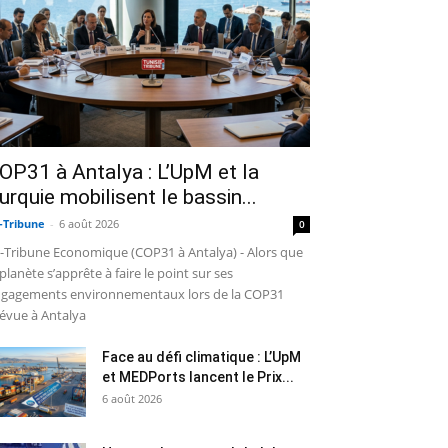
OP31 à Antalya : L’UpM et la
urquie mobilisent le bassin...
-Tribune
-
6 août 2026
0
-Tribune Economique (COP31 à Antalya) - Alors que
 planète s’apprête à faire le point sur ses
gagements environnementaux lors de la COP31
évue à Antalya
Face au défi climatique : L’UpM
et MEDPorts lancent le Prix...
6 août 2026