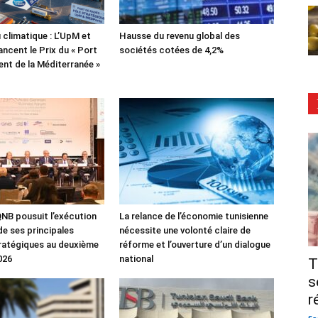
 climatique : L’UpM et
Hausse du revenu global des
ncent le Prix du « Port
sociétés cotées de 4,2%
lient de la Méditerranée »
NB pousuit l’exécution
La relance de l’économie tunisienne
de ses principales
nécessite une volonté claire de
tratégiques au deuxième
réforme et l’ouverture d’un dialogue
026
national
T
s
r