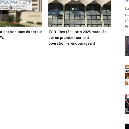
Sa
La
na
ré
En
tient son taux directeur
TSB : Des résultats 2025 marqués
 7%
par un premier tournant
opérationnel encourageant