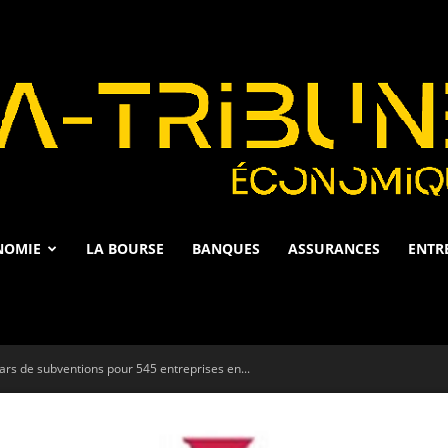
NOMIE
LA BOURSE
BANQUES
ASSURANCES
ENTR
La
ars de subventions pour 545 entreprises en...
Tribune