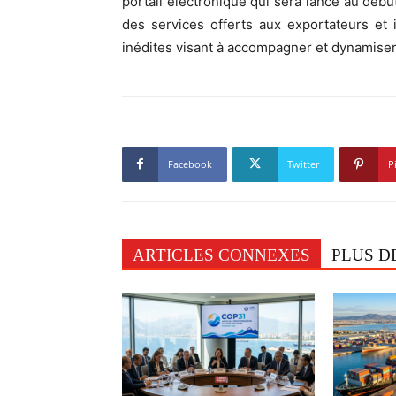
portail électronique qui sera lancé au début
des services offerts aux exportateurs et 
inédites visant à accompagner et dynamiser le
Facebook
Twitter
P
ARTICLES CONNEXES
PLUS D