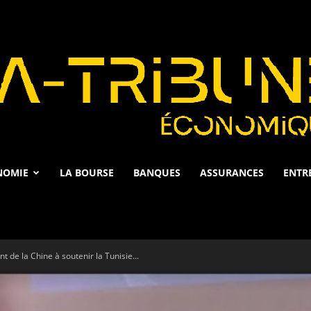
NOMIE
LA BOURSE
BANQUES
ASSURANCES
ENTR
La
 de la Chine à soutenir la Tunisie...
Tribune