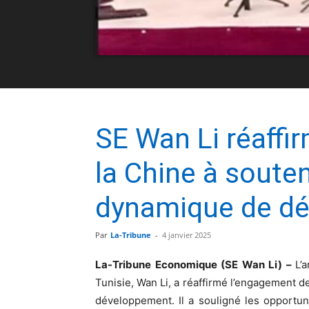
SE Wan Li réaffi
la Chine à souten
dynamique de d
Par
La-Tribune
-
4 janvier 2025
La
-Tribune Economique (SE Wan Li) –
L’
Tunisie, Wan Li, a réaffirmé l’engagement d
développement. Il a souligné les opportun