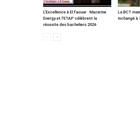
L’Excellence à El Faouar : Mazarine
La BCT main
Energy et l’ETAP célèbrent la
inchangé à
réussite des bacheliers 2026