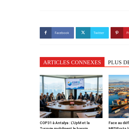
Facebook
Twitter
P
ARTICLES CONNEXES
PLUS D
COP31 à Antalya : L’UpM et la
Face au défi
Turquie mobilisent le bassin
MEDPorts la