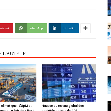
interest
WhatsApp
Linkedin
E L'AUTEUR
 climatique : L’UpM et
Hausse du revenu global des
ncent le Prix du « Port
sociétés cotées de 4,2%