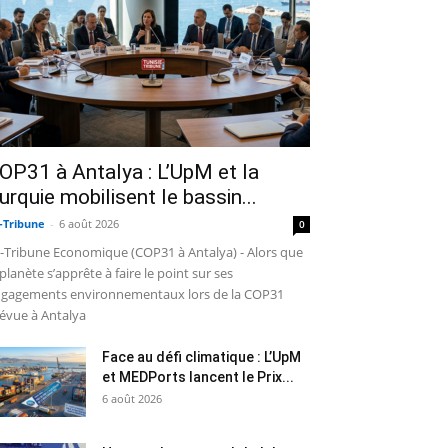
OP31 à Antalya : L’UpM et la
urquie mobilisent le bassin...
-Tribune
-
6 août 2026
0
-Tribune Economique (COP31 à Antalya) - Alors que
 planète s’apprête à faire le point sur ses
gagements environnementaux lors de la COP31
évue à Antalya
Face au défi climatique : L’UpM
et MEDPorts lancent le Prix...
6 août 2026