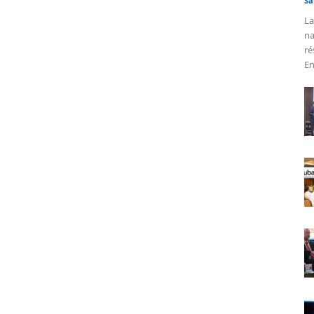
Sa
La
na
ré
En