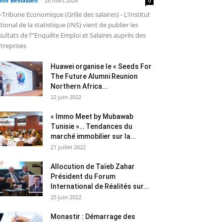
mir Belhassen
-
28 mars 2024
0
-Tribune Economique (Grille des salaires) - L’Institut
tional de la statistique (INS) vient de publier les
sultats de l’"Enquête Emploi et Salaires auprès des
treprises
Huawei organise le « Seeds For
The Future Alumni Reunion
Northern Africa...
22 juin 2022
« Immo Meet by Mubawab
Tunisie »… Tendances du
marché immobilier sur la...
21 juillet 2022
Allocution de Taïeb Zahar
Président du Forum
International de Réalités sur...
25 juin 2022
Monastir : Démarrage des