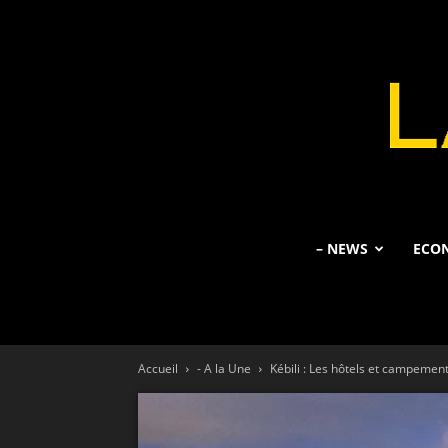
– NEWS
ECO
Accueil
- A la Une
Kébili : Les hôtels et campement