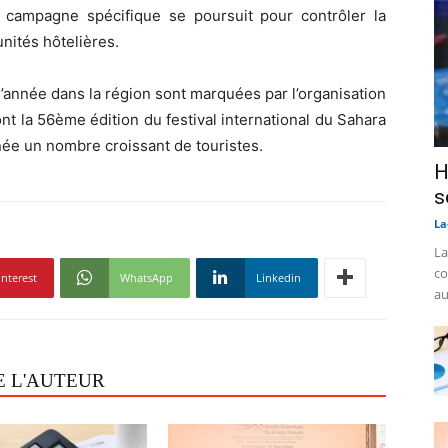
e campagne spécifique se poursuit pour contrôler la
unités hôtelières.
d’année dans la région sont marquées par l’organisation
nt la 56ème édition du festival international du Sahara
ée un nombre croissant de touristes.
H
s
La
La
co
interest
WhatsApp
Linkedin
au
E L'AUTEUR