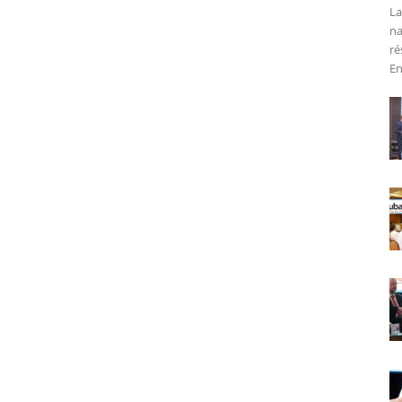
La
na
ré
En