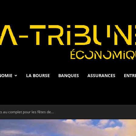
NOMIE
LA BOURSE
BANQUES
ASSURANCES
ENTR
La
s au complet pour les fêtes de...
Tribune