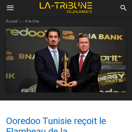
Accueil
- A la Une
Ooredoo Tunisie reçoit le
Flambeau de la