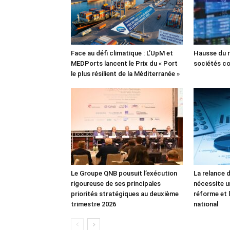
Face au défi climatique : L’UpM et
Hausse du r
MEDPorts lancent le Prix du « Port
sociétés co
le plus résilient de la Méditerranée »
Le Groupe QNB pousuit l’exécution
La relance 
rigoureuse de ses principales
nécessite u
priorités stratégiques au deuxième
réforme et l
trimestre 2026
national