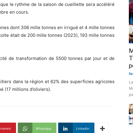
ue le rythme de la saison de cueillette sera accéléré
bre en cours.
nnes dont 306 mille tonnes en irrigué et 4 mille tonnes
colte était de 200 mille tonnes (2023), 193 mille tonnes
M
T
cité de transformation de 5500 tonnes par jour et de
p
Sa
itiers dans la région et 62% des superficies agricoles
La
Mo
é (17 millions d’oliviers).
pa
interest
WhatsApp
Linkedin