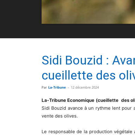
Sidi Bouzid : Av
cueillette des ol
Par
La-Tribune
-
12 décembre 2024
La-Tribune Economique (cueillette des ol
Sidi Bouzid avance à un rythme lent pour a
vente des olives.
Le responsable de la production végétale