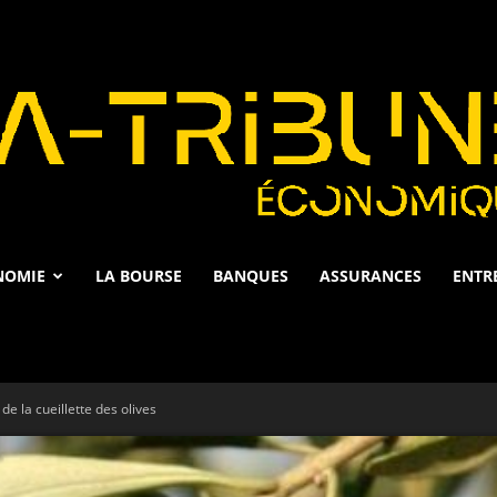
NOMIE
LA BOURSE
BANQUES
ASSURANCES
ENTR
La
e la cueillette des olives
Tribune