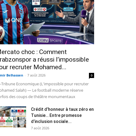
ercato choc : Comment
rabzonspor a réussi l’impossible
our recruter Mohamed...
mir Belhassen
-
7 août 2026
0
-Tribune Economique (L'impossible pour recruter
hamed Salah) — Le football moderne réserve
rfois des coups de théâtre monumentaux
Crédit d’honneur à taux zéro en
Tunisie… Entre promesse
d’inclusion sociale...
7 août 2026