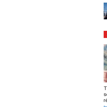
T
s
r
Sa