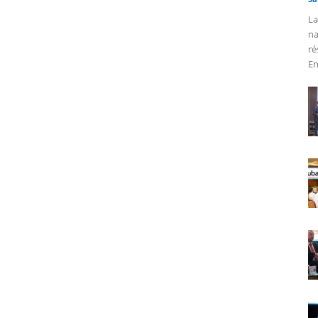
La
na
ré
En