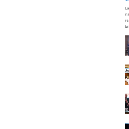
La
na
ré
En