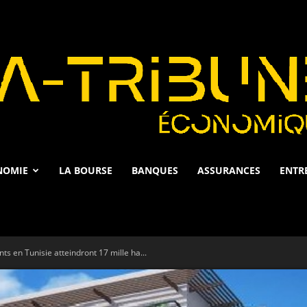
NOMIE
LA BOURSE
BANQUES
ASSURANCES
ENTR
La
ts en Tunisie atteindront 17 mille ha...
Tribune