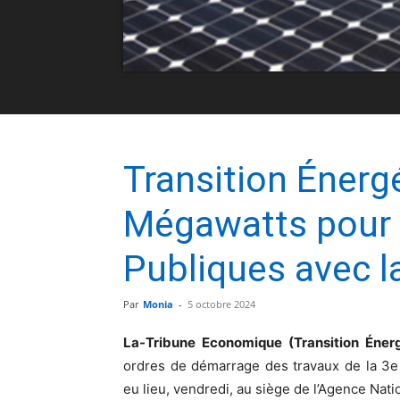
Transition Énergé
Mégawatts pour 1
Publiques avec l
Par
Monia
-
5 octobre 2024
La-Tribune Economique (Transition Éner
ordres de démarrage des travaux de la 3e t
eu lieu, vendredi, au siège de l’Agence Nati