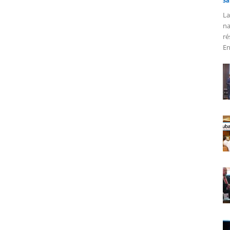
Sa
La
na
ré
En