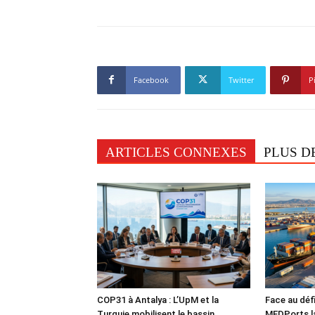
Facebook
Twitter
P
ARTICLES CONNEXES
PLUS D
COP31 à Antalya : L’UpM et la
Face au défi
Turquie mobilisent le bassin
MEDPorts la