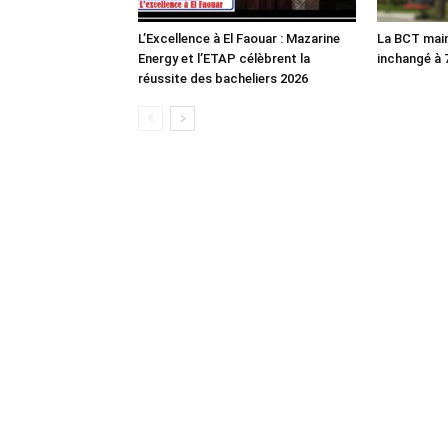
L’Excellence à El Faouar : Mazarine
La BCT main
Energy et l’ETAP célèbrent la
inchangé à
réussite des bacheliers 2026