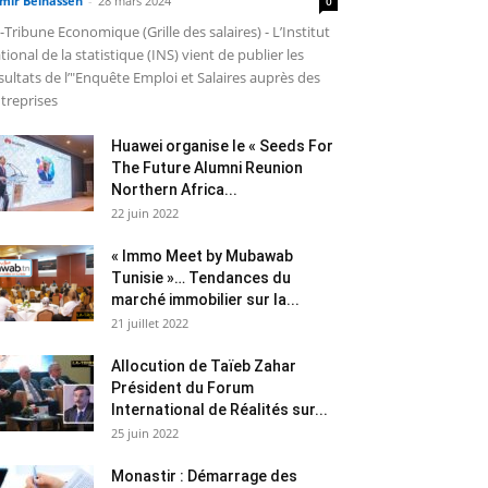
mir Belhassen
-
28 mars 2024
0
-Tribune Economique (Grille des salaires) - L’Institut
tional de la statistique (INS) vient de publier les
sultats de l’"Enquête Emploi et Salaires auprès des
treprises
Huawei organise le « Seeds For
The Future Alumni Reunion
Northern Africa...
22 juin 2022
« Immo Meet by Mubawab
Tunisie »… Tendances du
marché immobilier sur la...
21 juillet 2022
Allocution de Taïeb Zahar
Président du Forum
International de Réalités sur...
25 juin 2022
Monastir : Démarrage des