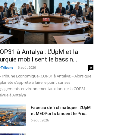
OP31 à Antalya : L’UpM et la
urquie mobilisent le bassin...
-Tribune
-
6 août 2026
0
-Tribune Economique (COP31 à Antalya) - Alors que
 planète s’apprête à faire le point sur ses
gagements environnementaux lors de la COP31
évue à Antalya
Face au défi climatique : L’UpM
et MEDPorts lancent le Prix...
6 août 2026