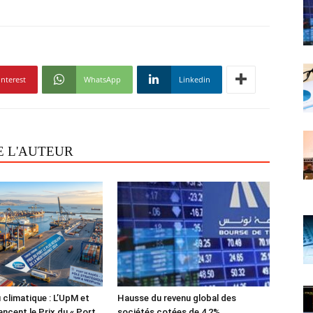
interest
WhatsApp
Linkedin
E L'AUTEUR
 climatique : L’UpM et
Hausse du revenu global des
ncent le Prix du « Port
sociétés cotées de 4,2%