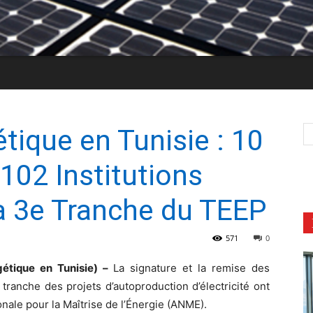
tique en Tunisie : 10
02 Institutions
a 3e Tranche du TEEP
571
0
gétique en Tunisie) –
La signature et la remise des
ranche des projets d’autoproduction d’électricité ont
onale pour la Maîtrise de l’Énergie (ANME).