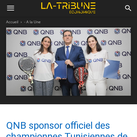
Accueil
- A la Une
QNB sponsor officiel des
championnes Tunisiennes de