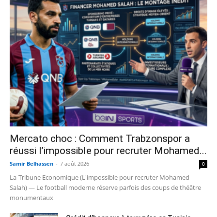
Mercato choc : Comment Trabzonspor a
réussi l’impossible pour recruter Mohamed...
Samir Belhassen
-
7 août 2026
0
La-Tribune Economique (L'impossible pour recruter Mohamed
Salah) — Le football moderne réserve parfois des coups de théâtre
monumentaux