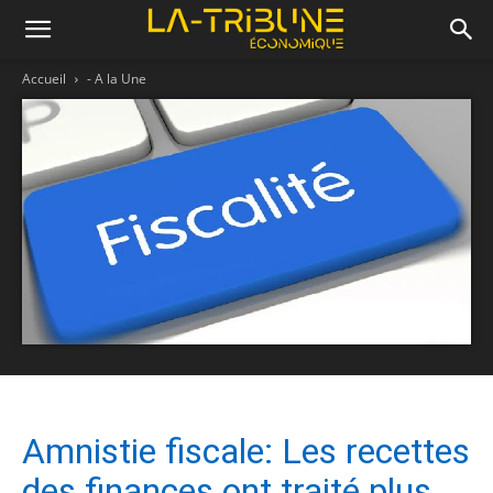
Accueil
- A la Une
Amnistie fiscale: Les recettes
des finances ont traité plus