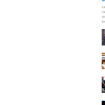
Sa
La
na
ré
En