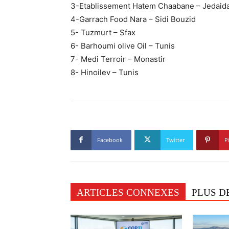
3-Etablissement Hatem Chaabane – Jedaid
4-Garrach Food Nara – Sidi Bouzid
5- Tuzmurt – Sfax
6- Barhoumi olive Oil – Tunis
7- Medi Terroir – Monastir
8- Hinoilev – Tunis
Facebook
Twitter
P
ARTICLES CONNEXES
PLUS D