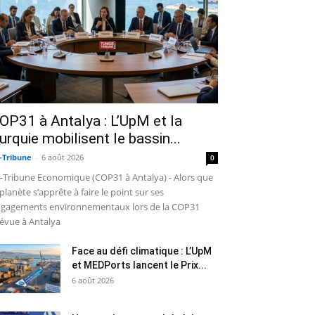
OP31 à Antalya : L’UpM et la
urquie mobilisent le bassin...
-Tribune
-
6 août 2026
0
-Tribune Economique (COP31 à Antalya) - Alors que
 planète s’apprête à faire le point sur ses
gagements environnementaux lors de la COP31
évue à Antalya
Face au défi climatique : L’UpM
et MEDPorts lancent le Prix...
6 août 2026