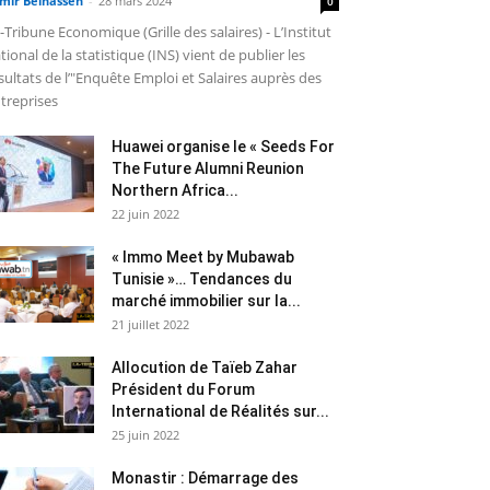
mir Belhassen
-
28 mars 2024
0
-Tribune Economique (Grille des salaires) - L’Institut
tional de la statistique (INS) vient de publier les
sultats de l’"Enquête Emploi et Salaires auprès des
treprises
Huawei organise le « Seeds For
The Future Alumni Reunion
Northern Africa...
22 juin 2022
« Immo Meet by Mubawab
Tunisie »… Tendances du
marché immobilier sur la...
21 juillet 2022
Allocution de Taïeb Zahar
Président du Forum
International de Réalités sur...
25 juin 2022
Monastir : Démarrage des