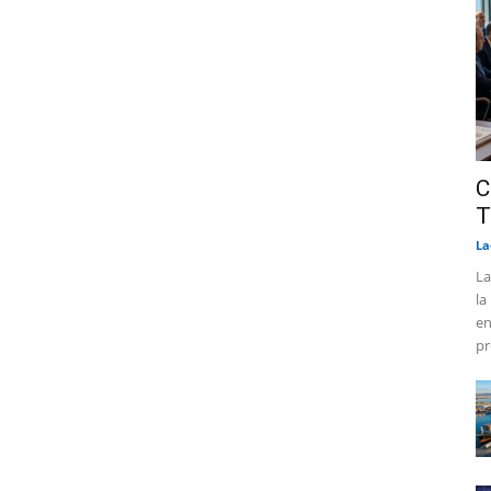
C
T
La
La
la
en
pr