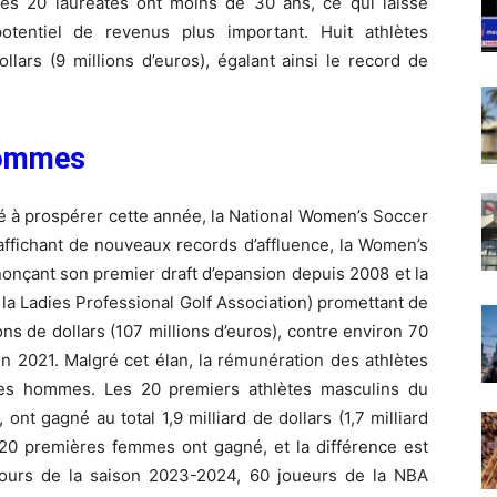
 des 20 lauréates ont moins de 30 ans, ce qui laisse
otentiel de revenus plus important. Huit athlètes
lars (9 millions d’euros), égalant ainsi le record de
hommes
ué à prospérer cette année, la National Women’s Soccer
 affichant de nouveaux records d’affluence, la Women’s
onçant son premier draft d’epansion depuis 2008 et la
la Ladies Professional Golf Association) promettant de
ions de dollars (107 millions d’euros), contre environ 70
 en 2021. Malgré cet élan, la rémunération des athlètes
des hommes. Les 20 premiers athlètes masculins du
 ont gagné au total 1,9 milliard de dollars (1,7 milliard
s 20 premières femmes ont gagné, et la différence est
cours de la saison 2023-2024, 60 joueurs de la NBA