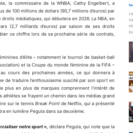
ple, la commissaire de la WNBA, Cathy Engelbert, a
Sa
us de 100 millions de dollars (90,7 millions d’euros) par
La
e droits médiatiques, qui débutera en 2026. La NBA, en
na
ré
lars (2,7 milliards d’euros) par saison de ses droits
En
bler ce chiffre lors de sa prochaine série de contrats,
inines d’élite – notamment le tournoi de basket-ball
ssociation) et la Coupe du monde féminine de la FIFA –
n au cours des prochaines années, ce qui donnera à
e de traduire l’enthousiasme suscité par son sport en
e plus en plus de marques comprennent l’intérêt de
es athlètes se frayent un chemin dans les médias grand
ire sur le tennis
Break Point
de Netflix, qui a présenté
tra en lumière Pegula dans sa deuxième.
ialiser notre sport »,
déclare Pegula, qui note que la