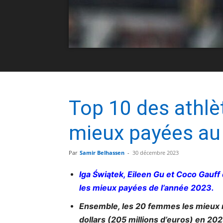
Top 10 des athlè
mieux payées a
Par
Samir Belhassen
-
30 décembre 2023
Iga Świątek, Eileen Gu et Coco Gauff
les mieux payées de l’année 2023.
Ensemble, les 20 femmes les mieux 
dollars (205 millions d’euros) en 20