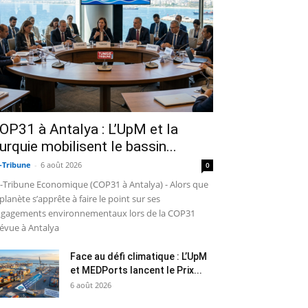
OP31 à Antalya : L’UpM et la
urquie mobilisent le bassin...
-Tribune
-
6 août 2026
0
-Tribune Economique (COP31 à Antalya) - Alors que
 planète s’apprête à faire le point sur ses
gagements environnementaux lors de la COP31
évue à Antalya
Face au défi climatique : L’UpM
et MEDPorts lancent le Prix...
6 août 2026