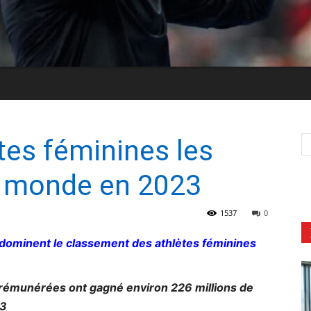
tes féminines les
u monde en 2023
1537
0
 dominent le classement des athlètes féminines
rémunérées ont gagné environ 226 millions de
23