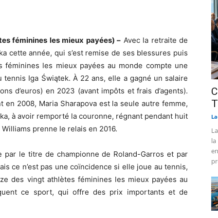
es féminines les mieux payées) –
Avec la retraite de
a cette année, qui s’est remise de ses blessures puis
tes féminines les mieux payées au monde compte une
du tennis Iga Świątek. À 22 ans, elle a gagné un salaire
C
ions d’euros) en 2023 (avant impôts et frais d’agents).
T
nt en 2008, Maria Sharapova est la seule autre femme,
a, à avoir remporté la couronne, régnant pendant huit
La
Williams prenne le relais en 2016.
La
la
en
e par le titre de championne de Roland-Garros et par
pr
s ce n’est pas une coïncidence si elle joue au tennis,
e des vingt athlètes féminines les mieux payées au
uent ce sport, qui offre des prix importants et de