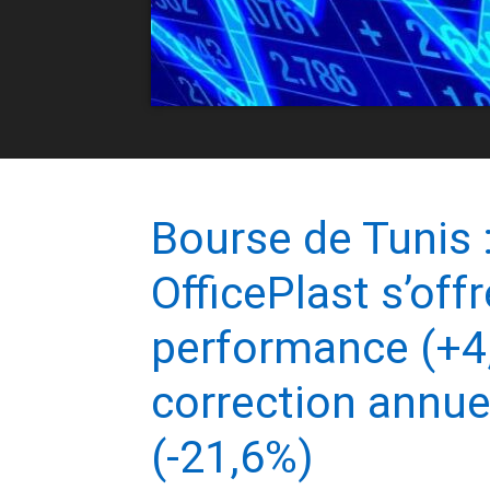
Bourse de Tunis 
OfficePlast s’offr
performance (+4
correction annue
(-21,6%)