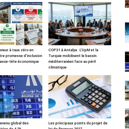
nneur à taux zéro en
COP31 à Antalya : L’UpM et la
tre promesse d’inclusion
Turquie mobilisent le bassin
casse-tête économique
méditerranéen face au péril
climatique
evenu global des
Les principaux points du projet de
tées de 4,2%
loi de finances 2027