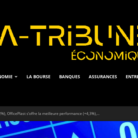
NOMIE
LA BOURSE
BANQUES
ASSURANCES
ENTR
La
%), OfficePlast s’offre la meilleure performance (+4,3%),...
Tribune