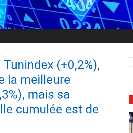
: Tunindex (+0,2%),
e la meilleure
,3%), mais sa
lle cumulée est de