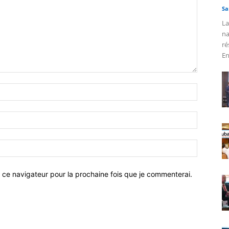
Sa
La
na
ré
En
 ce navigateur pour la prochaine fois que je commenterai.