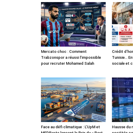
Mercato choc : Comment
Crédit d’ho
Trabzonspor a réussi l’impossible
Tunisie… En
pour recruter Mohamed Salah
sociale et 
Face au défi climatique : L’UpM et
Hausse du r
MEDPorts lancent le Prix du « Port
sociétés co