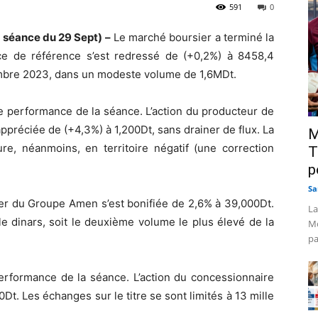
591
0
 séance du 29 Sept) –
Le marché boursier a terminé la
ce de référence s’est redressé de (+0,2%) à 8458,4
embre 2023, dans un modeste volume de 1,6MDt.
re performance de la séance. L’action du producteur de
appréciée de (+4,3%) à 1,200Dt, sans drainer de flux. La
M
e, néanmoins, en territoire négatif (une correction
T
p
Sa
ncier du Groupe Amen s’est bonifiée de 2,6% à 39,000Dt.
La
le dinars, soit le deuxième volume le plus élevé de la
Mo
pa
rformance de la séance. L’action du concessionnaire
t. Les échanges sur le titre se sont limités à 13 mille