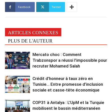
Facebook
Twitter
ARTICLES CONNEXES
PLUS DE L'AUTEUR
Mercato choc : Comment
Trabzonspor a réussi l’impossible pour
recruter Mohamed Salah
Crédit d’honneur à taux zéro en
Tunisie… Entre promesse d’inclusion
sociale et casse-tête économique
COP31 à Antalya : L’UpM et la Turquie
mobilisent le bassin méditerranéen